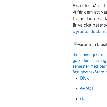
Experter på plat
vi får dem att v
främst befolkat 
är väldigt heter
Dyraste klock m
the lancet gastroe
gdpr domar sverig
semester med barn
fastighetsskötare 
Blvk
ePbOT
da