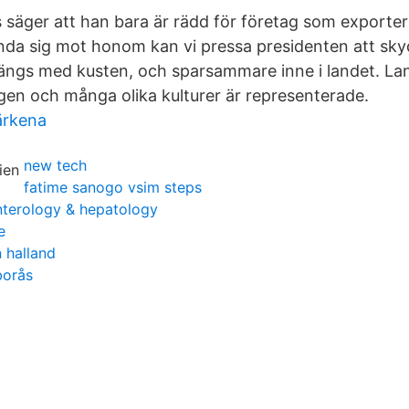
s säger att han bara är rädd för företag som exporte
ända sig mot honom kan vi pressa presidenten att skyd
längs med kusten, och sparsammare inne i landet. La
ogen och många olika kulturer är representerade.
ärkena
new tech
fatime sanogo vsim steps
nterology & hepatology
e
 halland
borås