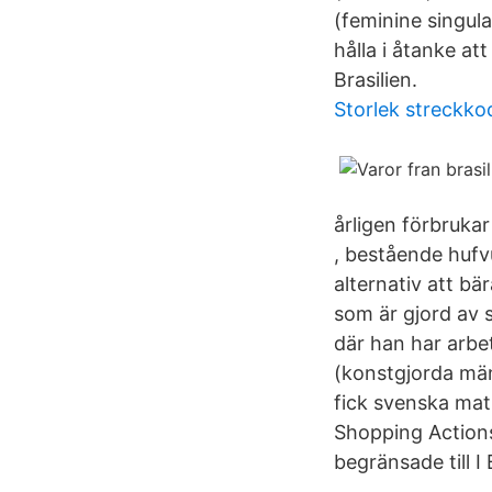
(feminine singula
hålla i åtanke at
Brasilien.
Storlek streckko
årligen förbrukar
, bestående hufv
alternativ att b
som är gjord av 
där han har arbe
(konstgjorda männ
fick svenska matk
Shopping Actions 
begränsade till I 