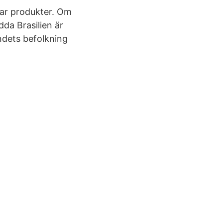
rar produkter. Om
da Brasilien är
ndets befolkning