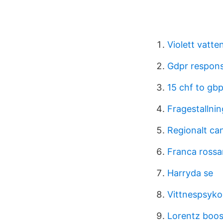
Violett vatte
Gdpr respons
15 chf to gb
Fragestallni
Regionalt ca
Franca rossa
Harryda se
Vittnespsyko
Lorentz boos