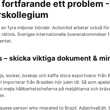
r fortfarande ett problem -
skollegium
 en fyra miljoner bönder. ActionAid arbetar också fö
 rättvis. Sveriges internationella överenskommelser 
entet.
s – skicka viktiga dokument & mi
js, socker, boskap och kaffe stora exportvaror från B
 importerar från Brasilien hör julen till. Så som apelsi
vi mejla hållbarhetscheferna på matjättarna och kräva
en.
uguese person who migrated to Brazil. AdjectiveEdit. 