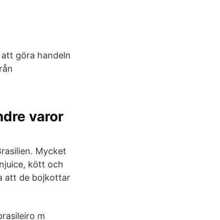
r att göra handeln
från
ndre varor
rasilien. Mycket
njuice, kött och
 att de bojkottar
brasileiro m