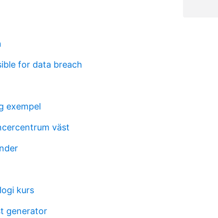
n
ible for data breach
p
ng exempel
ncercentrum väst
nder
logi kurs
t generator