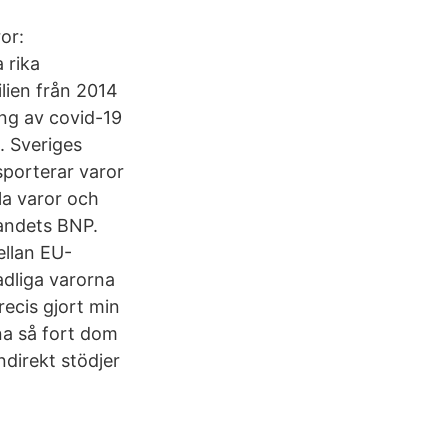
or:
 rika
ilien från 2014
ing av covid-19
. Sveriges
sporterar varor
la varor och
landets BNP.
ellan EU-
adliga varorna
recis gjort min
rna så fort dom
ndirekt stödjer