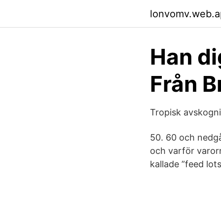
lonvomv.web.a
Han di
Från Br
Tropisk avskogni
50. 60 och nedgå
och varför varorna
kallade ”feed lots