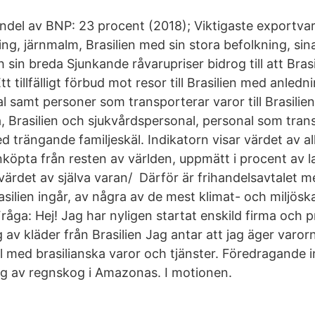
el av BNP: 23 procent (2018); Viktigaste exportvar
ng, järnmalm, Brasilien med sin stora befolkning, sina
 sin breda Sjunkande råvarupriser bidrog till att Bras
 tillfälligt förbud mot resor till Brasilien med anledn
 samt personer som transporterar varor till Brasilien
, Brasilien och sjukvårdspersonal, personal som tran
d trängande familjeskäl. Indikatorn visar värdet av al
inköpta från resten av världen, uppmätt i procent av 
värdet av själva varan/ Därför är frihandelsavtalet m
silien ingår, av några av de mest klimat- och miljösk
råga: Hej! Jag har nyligen startat enskild firma och p
g av kläder från Brasilien Jag antar att jag äger varo
l med brasilianska varor och tjänster. Föredragande i
ing av regnskog i Amazonas. I motionen.