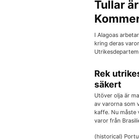
Tullar ä
Kommer
I Alagoas arbetar
kring deras varor
Utrikesdepartem
Rek utrike
säkert
Utöver olja är ma
av varorna som vi
kaffe. Nu måste 
varor från Brasili
(historical) Port