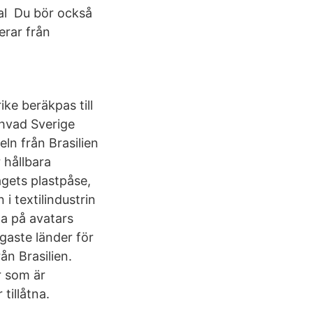
ural Du bör också
erar från
ke beräkpas till
 hvad Sverige
ln från Brasilien
 hållbara
agets plastpåse,
i textilindustrin
na på avatars
igaste länder för
ån Brasilien.
r som är
tillåtna.