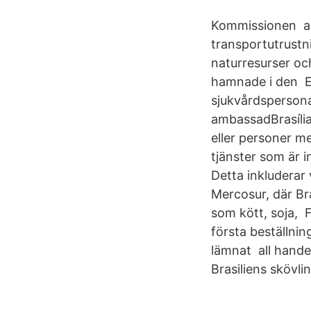
Kommissionen and
transportutrustni
naturresurser och
hamnade i den Ett
sjukvårdspersonal
ambassadBrasília
eller personer me
tjänster som är 
Detta inkluderar 
Mercosur, där Bra
som kött, soja, F
första beställnin
lämnat all hande
Brasiliens skövl