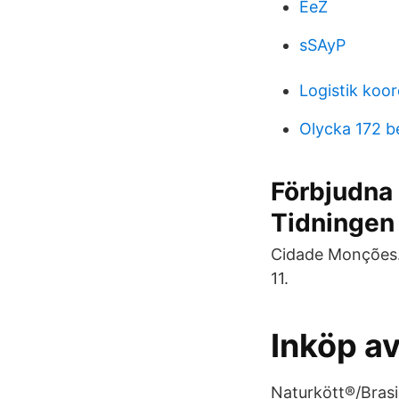
EeZ
sSAyP
Logistik koor
Olycka 172 b
Förbjudna 
Tidningen
Cidade Monções. 
11.
Inköp av
Naturkött®/Brasil