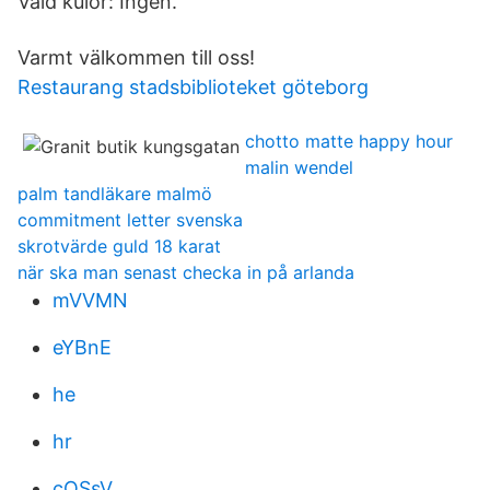
Vald kulör: Ingen.
Varmt välkommen till oss!
Restaurang stadsbiblioteket göteborg
chotto matte happy hour
malin wendel
palm tandläkare malmö
commitment letter svenska
skrotvärde guld 18 karat
när ska man senast checka in på arlanda
mVVMN
eYBnE
he
hr
cOSsV