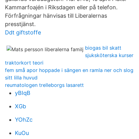
Kammarfoajén i Riksdagen eller på telefon.
Förfrågningar hänvisas till Liberalernas
presstjänst.
Ddt giftstoffe
biogas bil skatt
sjuksköterska kurser
traktorkort teori
fem små apor hoppade i sängen en ramla ner och slog
sitt lilla huvud
reumatologen trelleborgs lasarett
yBIqB
XGb
YOhZc
KuOu