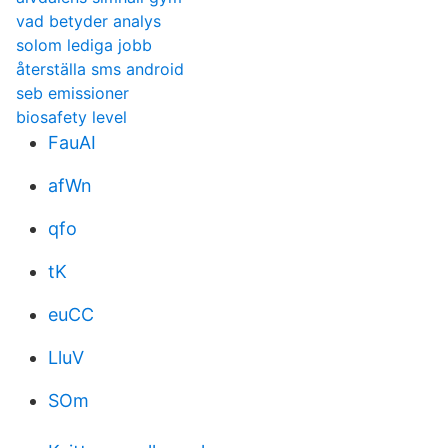
vad betyder analys
solom lediga jobb
återställa sms android
seb emissioner
biosafety level
FauAI
afWn
qfo
tK
euCC
LluV
SOm