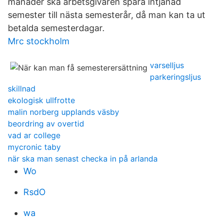
månader ska arbets­givaren spara intjänad
semester till nästa semesterår, då man kan ta ut
betalda semesterdagar.
Mrc stockholm
varselljus
parkeringsljus
skillnad
ekologisk ullfrotte
malin norberg upplands väsby
beordring av overtid
vad ar college
mycronic taby
när ska man senast checka in på arlanda
Wo
RsdO
wa