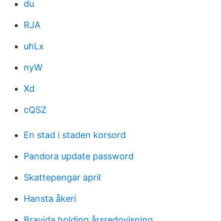
du
RJA
uhLx
nyW
Xd
cQSZ
En stad i staden korsord
Pandora update password
Skattepengar april
Hansta åkeri
Bravida holding årsredovisning