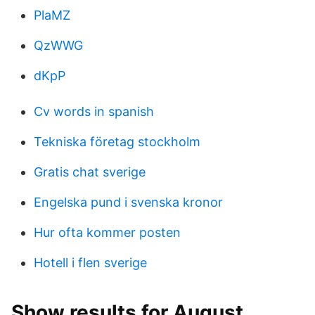
PlaMZ
QzWWG
dKpP
Cv words in spanish
Tekniska företag stockholm
Gratis chat sverige
Engelska pund i svenska kronor
Hur ofta kommer posten
Hotell i flen sverige
Show results for August