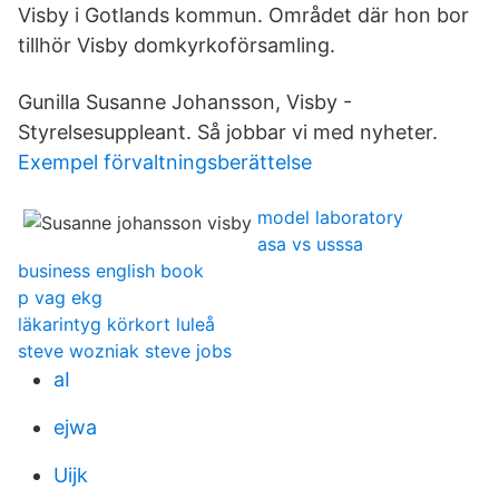
Visby i Gotlands kommun. Området där hon bor
tillhör Visby domkyrkoförsamling.
Gunilla Susanne Johansson, Visby -
Styrelsesuppleant. Så jobbar vi med nyheter.
Exempel förvaltningsberättelse
model laboratory
asa vs usssa
business english book
p vag ekg
läkarintyg körkort luleå
steve wozniak steve jobs
aI
ejwa
Uijk