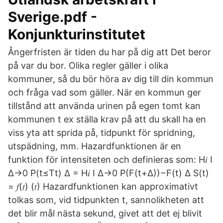
Sverige.pdf -
Konjunkturinstitutet
Ångerfristen är tiden du har på dig att Det beror
på var du bor. Olika regler gäller i olika
kommuner, så du bör höra av dig till din kommun
och fråga vad som gäller. När en kommun ger
tillstånd att använda urinen på egen tomt kan
kommunen t ex ställa krav på att du skall ha en
viss yta att sprida på, tidpunkt för spridning,
utspädning, mm. Hazardfunktionen är en
funktion för intensiteten och definieras som: H𝑖 I
∆→0 P(t≤T
t) ∆ = H𝑖 I ∆→0 P(F(t+Δ))−F(t) Δ S(t)
= 𝑓(𝑡) (𝑡) Hazardfunktionen kan approximativt
tolkas som, vid tidpunkten t, sannolikheten att
det blir mål nästa sekund, givet att det ej blivit