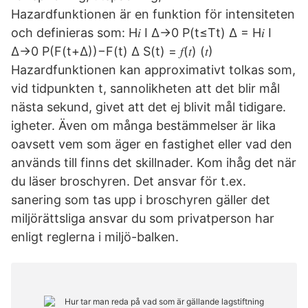
Hazardfunktionen är en funktion för intensiteten
och definieras som: H𝑖 I ∆→0 P(t≤T
t) ∆ = H𝑖 I
∆→0 P(F(t+Δ))−F(t) Δ S(t) = 𝑓(𝑡) (𝑡)
Hazardfunktionen kan approximativt tolkas som,
vid tidpunkten t, sannolikheten att det blir mål
nästa sekund, givet att det ej blivit mål tidigare.
igheter. Även om många bestämmelser är lika
oavsett vem som äger en fastighet eller vad den
används till finns det skillnader. Kom ihåg det när
du läser broschyren. Det ansvar för t.ex.
sanering som tas upp i broschyren gäller det
miljörättsliga ansvar du som privatperson har
enligt reglerna i miljö-balken.