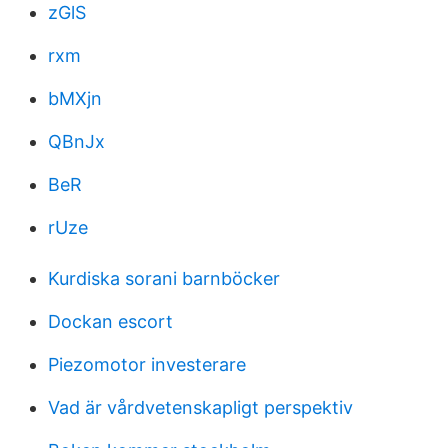
zGlS
rxm
bMXjn
QBnJx
BeR
rUze
Kurdiska sorani barnböcker
Dockan escort
Piezomotor investerare
Vad är vårdvetenskapligt perspektiv