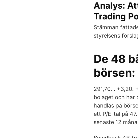
Analys: At
Trading Po
Stämman fattade 
styrelsens försla
De 48 bä
börsen:
291,70. . +3,20.
bolaget och har d
handlas på börsen
ett P/E-tal på 4
senaste 12 måna
Swedbank AB (p 