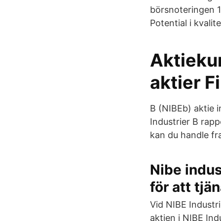
börsnoteringen 1
Potential i kvalit
Aktiekur
aktier F
B (NIBEb) aktie i
Industrier B rap
kan du handle fra
Nibe indus
för att tjä
Vid NIBE Industr
aktien i NIBE Ind