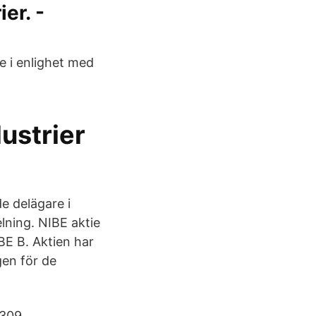
er. -
e i enlighet med
ustrier
e delägare i
elning. NIBE aktie
BE B. Aktien har
gen för de
309.