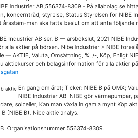
IBE Industrier AB,556374-8309 - På allabolag.se hitta
n, koncernträd, styrelse, Status Styrelsen för NIBE I
tt årsstäm-man ska fatta beslut om att anta följande ri
BE Industrier AB ser. B — arsbokslut, 2021 NIBE Indus
ör alla aktier på börsen. Nibe Industrier > NIBE föresl
e — AKTIE, Valuta, Omsättning, %, /-, Köp, Enligt NIB
u aktiekurser och bolagsinformation för alla aktier p
gsgatan
En gång om året; Ticker: NIBE B på OMX; Valu
NIBE Industrier AB NIBE gör värmepumpar, p
are, solceller, Kan man växla in gamla mynt Köp akt
. B (NIBE B). Nibe aktie analys.
 AB. Organisationsnummer 556374-8309.