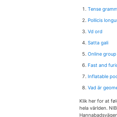
Tense gramm
Pollicis long
Vd ord
Satta gali
Online group
Fast and fur
Inflatable po
Vad är geome
Klik her for at f
hela världen. NI
Hannabadsvägen 