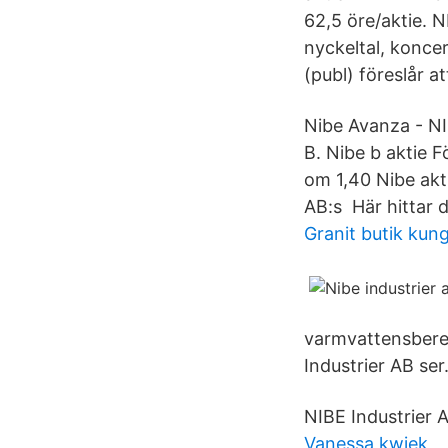
62,5 öre/aktie. N
nyckeltal, koncer
(publ) föreslår a
Nibe Avanza - NI
B. Nibe b aktie F
om 1,40 Nibe akti
AB:s Här hittar d
Granit butik kun
varmvattensbered
Industrier AB ser
NIBE Industrier
Vanessa kwiek