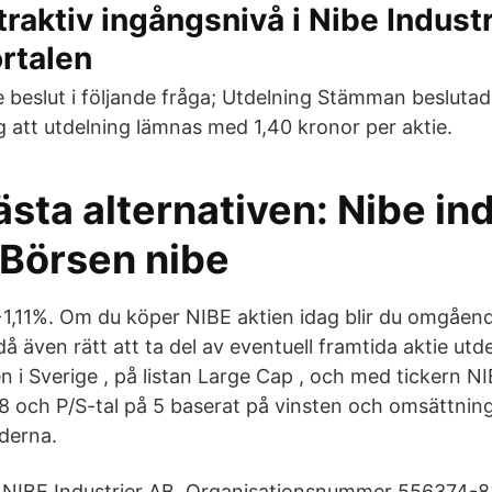
traktiv ingångsnivå i Nibe Industri
rtalen
beslut i följande fråga; Utdelning Stämman beslutad
g att utdelning lämnas med 1,40 kronor per aktie.
sta alternativen: Nibe ind
 Börsen nibe
 +1,11%. Om du köper NIBE aktien idag blir du omgåend
å även rätt att ta del av eventuell framtida aktie utd
 i Sverige , på listan Large Cap , och med tickern NI
7.8 och P/S-tal på 5 baserat på vinsten och omsättnin
derna.
NIBE Industrier AB. Organisationsnummer 556374-8