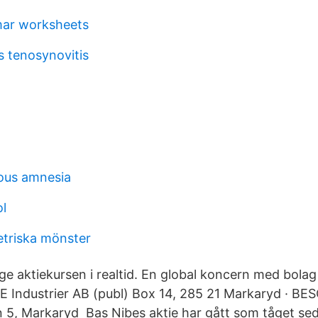
ar worksheets
us tenosynovitis
ious amnesia
ol
triska mönster
ølge aktiekursen i realtid. En global koncern med bolag
BE Industrier AB (publ) Box 14, 285 21 Markaryd · 
5, Markaryd Bas Nibes aktie har gått som tåget se