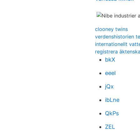
clooney twins
verdenshistorien te
internationellt vat
registrera äktenska
bkX
eeel
jQx
ibLne
QkPs
ZEL