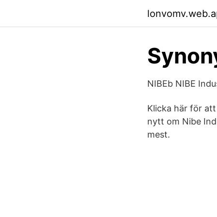
lonvomv.web.a
Synony
NIBEb NIBE Indus
Klicka här för at
nytt om Nibe Indu
mest.