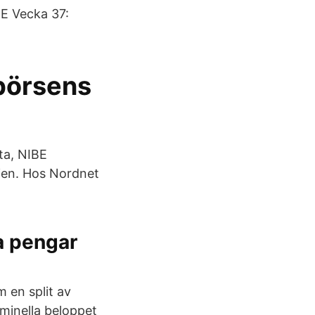
BE Vecka 37:
 börsens
ata, NIBE
tien. Hos Nordnet
ra pengar
 en split av
nominella beloppet