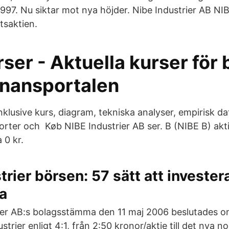
997. Nu siktar mot nya höjder. Nibe Industrier AB NI
etsaktien.
ser - Aktuella kurser för
inansportalen
nklusive kurs, diagram, tekniska analyser, empirisk d
porter och Køb NIBE Industrier AB ser. B (NIBE B) ak
 0 kr.
trier börsen: 57 sätt att investe
na
ier AB:s bolagsstämma den 11 maj 2006 beslutades om
ustrier enligt 4:1, från 2:50 kronor/aktie till det nya 