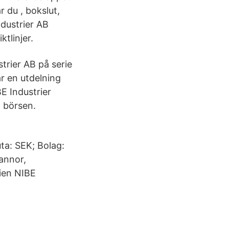
r du , bokslut,
ndustrier AB
ktlinjer.
trier AB på serie
år en utdelning
E Industrier
å börsen.
ta: SEK; Bolag:
annor,
ien NIBE